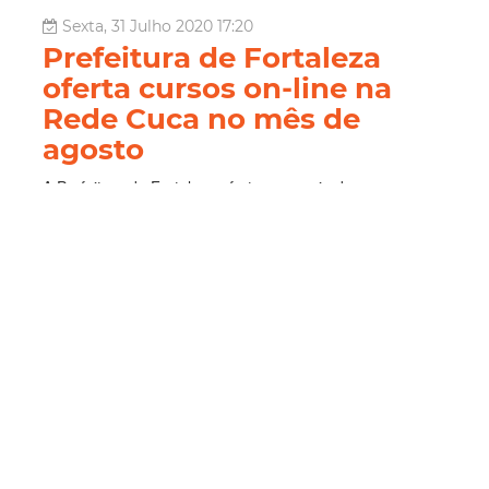
Sexta, 31 Julho 2020 17:20
Prefeitura de Fortaleza
oferta cursos on-line na
Rede Cuca no mês de
agosto
A Prefeitura de Fortaleza oferta, por meio da
Coordenadoria Especial de Políticas Públicas de
Juventude (CEPPJ), neste mês de agosto, 1.515 vagas
para 43 cursos on-line em diversas áreas de
conhecimento, como formação e tecnologia, artes,
comunicação e empregabilidade. As matrículas iniciam...
Juventude
Prefeitura De Fortaleza
Rede
Cuca
Leia Mais