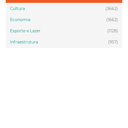
Cultura
(3662)
Economia
(1662)
Esporte e Lazer
(1128)
Infraestrutura
(957)
Juventude
(1949)
Meio ambiente
(1437)
Mobilidade
(2877)
Social
(1989)
Tecnologia
(150)
Turismo
(1073)
Fortaleza
(3814)