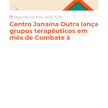
Segunda, 04 Maio 2026 15:29
Centro Janaína Dutra lança
grupos terapêuticos em
mês de Combate à
LGBTfobia
No mês de maio, período que concentra as atenções
globais para o enfrentamento à LGBTfobia, a Prefeitura
de Fortaleza, por meio da Coordenadoria Especial da
Diversidade Sexual e do Centro de Referência LGBTQIA+
Janaína Dutra, equipamentos da Secretaria dos Direitos
Humanos e Desenvolvimento S...
Fortaleza
Diversidade
Assistência Social
Leia Mais