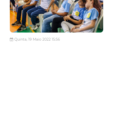
Quinta, 19 Maio 2022 15:56
Prefeitura de Fortaleza
começa atividades do
projeto Escola Amiga dos
Animais
A Prefeitura de Fortaleza, por meio da Coordenadoria
Especial de Proteção e Bem-Estar Animal (Coepa),
inaugura as atividades do projeto Escola Amiga dos
Animais nesta sexta-feira (20/05), na Escola Municipal
Professor Edilson Brasil Soarez, no bairro Siqueira. A
iniciativa realizada em parceria ...
Fortaleza
Educação Ambiental
bem estar