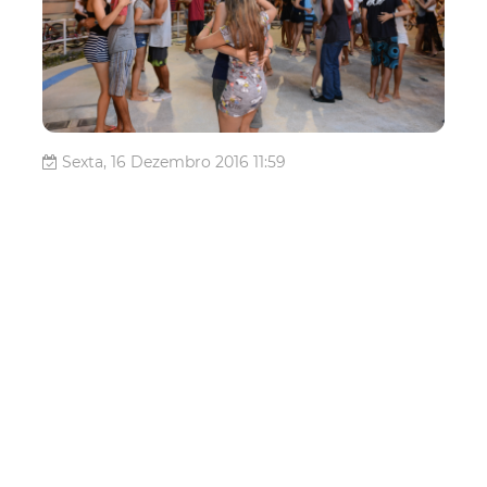
Sexta, 16 Dezembro 2016 11:59
Reggaeando Fortaleza tem
sua última edição de 2016
na Beira Mar
A Prefeitura de Fortaleza, por meio da Coordenadoria de
Juventude, promove o último Reggaeando Fortaleza do
ano de 2016. O evento irá ocorrer no anfiteatro da Beira
Mar, das 19h às 22h, neste sábado (17/12). Após
dezenas de edições, o evento que teve início em abril
deste ano, percorreu t...
Juventude
reggae
Programação Cultural