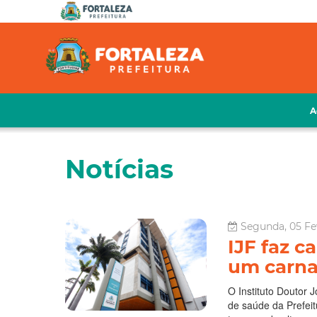
A
Notícias
Segunda, 05 Fev
IJF faz 
um carna
O Instituto Doutor 
de saúde da Prefeit