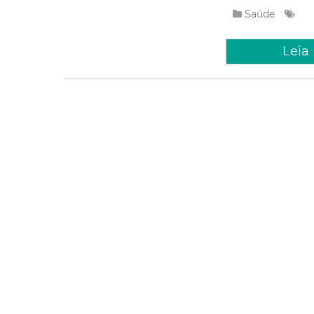
Saúde
Leia
Segunda, 29 Jan
Prefeitur
Estado l
em Saúd
Por meio de uma par
será lançado, nesta
Saúde Viva@Porang
Porangabussu, com a
Saúde