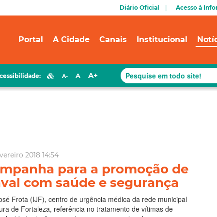
Diário Oficial
Acesso à Inf
Portal
A Cidade
Canais
Institucional
Notí
A+
A
cessibilidade:
A-
ereiro 2018 14:54
campanha para a promoção de
val com saúde e segurança
José Frota (IJF), centro de urgência médica da rede municipal
ura de Fortaleza, referência no tratamento de vítimas de