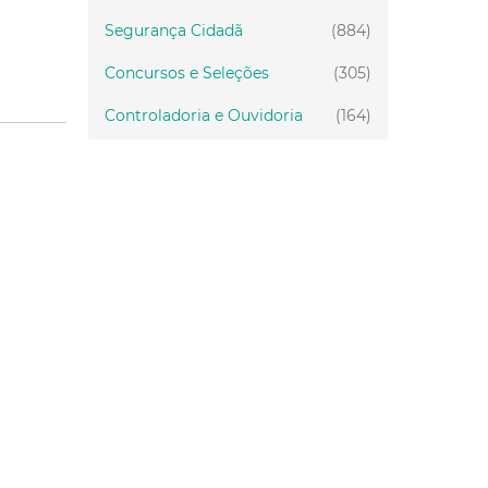
Segurança Cidadã
(884)
Concursos e Seleções
(305)
Controladoria e Ouvidoria
(164)
Servidor
(199)
Fiscalização
(151)
Proteção Animal
(33)
Relações Comunitárias
(10)
Mulheres
(21)
Regionais
(58)
Primeira Infância
(30)