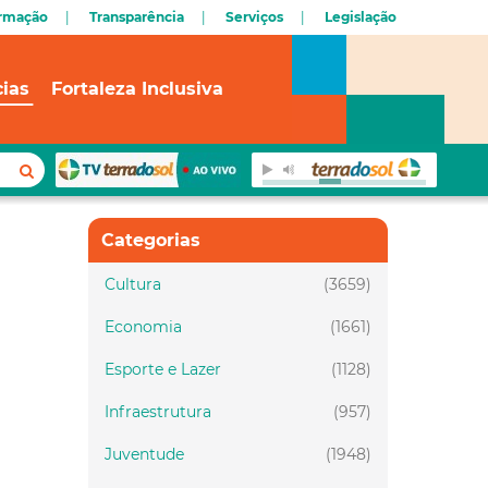
ormação
Transparência
Serviços
Legislação
cias
Fortaleza Inclusiva
Categorias
Cultura
(3659)
Economia
(1661)
Esporte e Lazer
(1128)
Infraestrutura
(957)
Juventude
(1948)