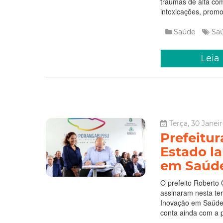
traumas de alta co
intoxicações, promo
Saúde
Sa
Leia
Terça, 30 Janeir
Prefeitur
Estado l
em Saúd
O prefeito Roberto 
assinaram nesta terç
Inovação em Saúde
conta ainda com a p