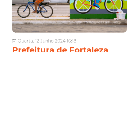
Quarta, 12 Junho 2024 16:18
Prefeitura de Fortaleza
promove debate aberto
sobre política cicloviária
em universidade
Em junho, o Papo de Pedal, um dos projetos da política
cicloviária Pedala Mais, vai até a Unichristus - Campus
Dom Luís, nesta quinta-feira (13/06), para uma roda de
conversa com estudantes e interessados na pauta
cicloviária. O evento é aberto ao público e ocorre das
17h30 às 18h30, oport...
Fortaleza
ciclistas
pedala mais
Bicicleta
Bicicletar
SCSP
ciclofaixas
ciclovias