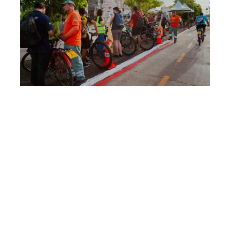
Quarta, 17 Abril 2024 15:56
Papo de Pedal: blitz de
escuta e serviços para
ciclistas chegam ao
Demócrito Rocha nesta
quinta-feira (18/04)
A Prefeitura de Fortaleza realiza, nesta quinta-feira
(18/04), mais uma edição do Papo de Pedal, uma blitz de
escuta e serviços para ciclistas, como reparos em bikes. A
iniciativa faz parte do programa Pedala Mais, que