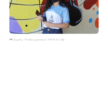
Sexta, 12 Novembro 2021 14:49
Prefeitura divulga
resultado da seleção de
500 alunos bolsistas do
programa Juventude
Digital
A Prefeitura de Fortaleza, por meio da Secretaria
Municipal da Educação (SME), divulga, nesta sexta-feira
(12/11), o resultado da seleção de alunos que atuarão
como bolsistas do Programa Bolsa Nota Dez, por meio da
atividade de monitoria nas unidades escolares que
ofertam o Programa Integraç...