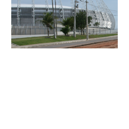
Quarta, 29 Maio 2013 11:50
Prefeitura inicia cadastro
de vendedores ambulantes
para a Copa das
Confederações
Neste sábado (1º), será iniciado o cadastro de
vendedores ambulantes que tenham interesse em
trabalhar nos três jogos da Copa das Confederações, que
acontecerá em junho, nos dias 19, 23 e 27. O