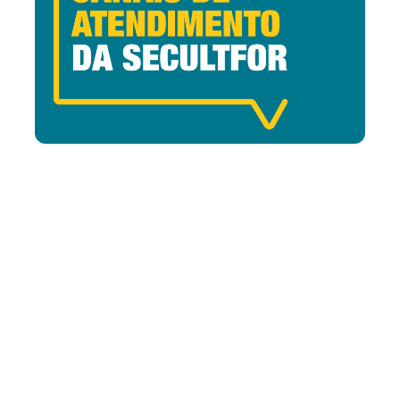
Sexta, 19 Fevereiro 2021 15:02
Secretaria da Cultura de
Fortaleza divulga novos
canais de atendimento ao
público
A Secretaria Municipal da Cultura de Fortaleza (Secultfor)
estabelece nova dinâmica de funcionamento da sede e
dos equipamentos culturais públicos do Município. A
decisão atende as medidas de prevenção ao contágio da
Covid-19, conforme Decreto Municipal 14.930, de 17 de
fevereiro de 2020, que...