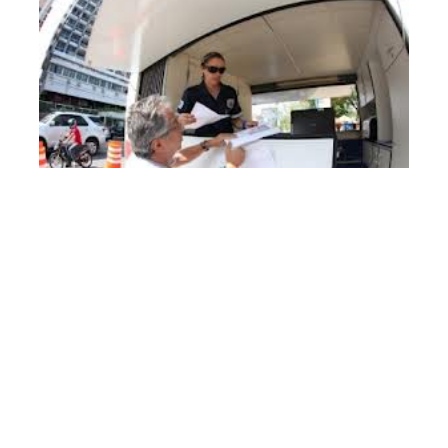
Terça, 12 Março 2013 09:14
Unidade móvel da AMC
realiza credenciamento na
Aldeota
A Prefeitura Municipal de Fortaleza, através da unidade
móvel da Autarquia Municipal de Trânsito, Serviços
Públicos e de Cidadania de Fortaleza (AMC) está
realizando o credenciamento de idosos e pessoas com