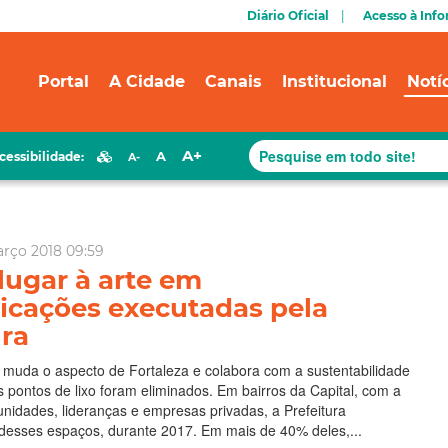
Diário Oficial
Acesso à Inf
Portal
A Cidade
Canais
Institucional
Notí
A+
A
cessibilidade:
A-
arço 2018 09:59
 lugar à arte em
ficações executadas pela
ura
 muda o aspecto de Fortaleza e colabora com a sustentabilidade
s pontos de lixo foram eliminados. Em bairros da Capital, com a
nidades, lideranças e empresas privadas, a Prefeitura
 desses espaços, durante 2017. Em mais de 40% deles,...