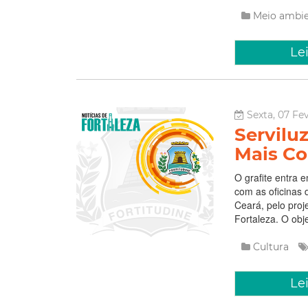
Meio ambi
Le
Sexta, 07 Fev
Serviluz
Mais Co
O grafite entra 
com as oficinas 
Ceará, pelo pro
Fortaleza. O obje
Cultura
Le