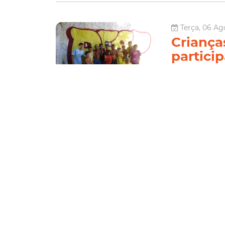
Terça, 06 Ag
Crianças
particip
dança d
O trabalho socia
Trata-se do “Pin
as crianças e ad
nesta segu...
Juventude
Le
Quinta, 11 Abr