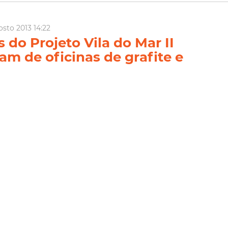
osto 2013 14:22
 do Projeto Vila do Mar II
am de oficinas de grafite e
e rua
l do Projeto Vila do Mar ganhou esta semana mais um reforço.
tura Viva”, que tem como objetivo promover a arte do grafite para
olescentes que são atendidas no Projeto. A ação foi realizada
Grafite
Habitafor
Vila Do Mar
ia Mais
il 2013 13:51