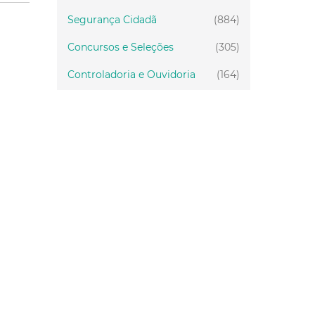
Segurança Cidadã
(884)
Concursos e Seleções
(305)
Controladoria e Ouvidoria
(164)
Servidor
(199)
Fiscalização
(151)
Proteção Animal
(33)
Relações Comunitárias
(10)
Mulheres
(21)
Regionais
(58)
Primeira Infância
(30)