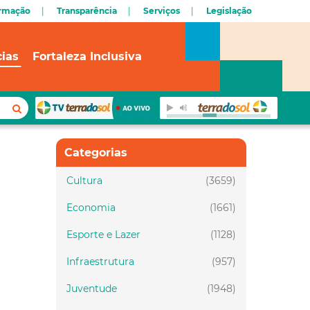
ormação
Transparência
Serviços
Legislação
cias
Fortaleza Inclusiva
Categorias
Cultura
(3659)
Economia
(1661)
Esporte e Lazer
(1128)
Infraestrutura
(957)
Juventude
(1948)