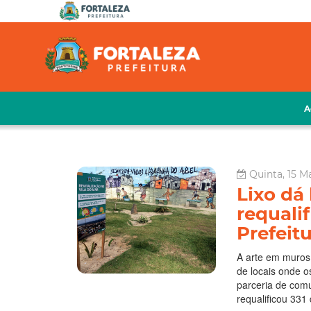
A
Quinta, 15 M
Lixo dá
requali
Prefeit
A arte em muros
de locais onde o
parceria de comu
requalificou 331