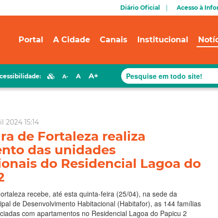
Diário Oficial
Acesso à Inf
Portal
A Cidade
Canais
Institucional
Notí
A+
A
cessibilidade:
A-
il 2024 15:14
ra de Fortaleza realiza
nto das unidades
ionais do Residencial Lagoa do
2
ortaleza recebe, até esta quinta-feira (25/04), na sede da
ipal de Desenvolvimento Habitacional (Habitafor), as 144 famílias
iciadas com apartamentos no Residencial Lagoa do Papicu 2