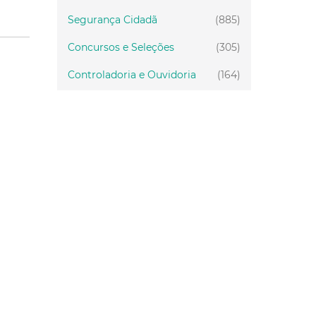
Segurança Cidadã
(885)
Concursos e Seleções
(305)
Controladoria e Ouvidoria
(164)
Servidor
(199)
Fiscalização
(151)
Proteção Animal
(34)
Relações Comunitárias
(10)
Mulheres
(21)
Regionais
(58)
Primeira Infância
(30)