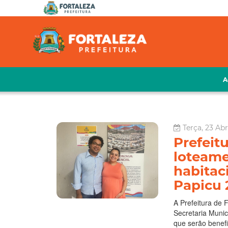
A
Terça, 23 Abr
Prefeitu
loteame
habitac
Papicu 
A Prefeitura de F
Secretaria Munic
que serão benef