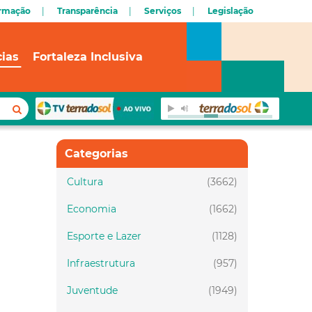
ormação
Transparência
Serviços
Legislação
cias
Fortaleza Inclusiva
Categorias
Cultura
(3662)
Economia
(1662)
Esporte e Lazer
(1128)
Infraestrutura
(957)
Juventude
(1949)