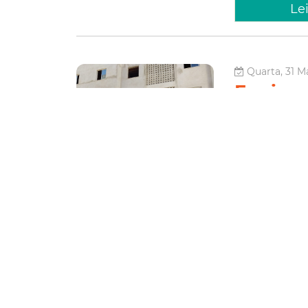
Le
Quarta, 31 M
Equipes
obras d
Papicu
As obras do res
64% da execução 
visita de equip
Habitacionais (C
Habitação
Le