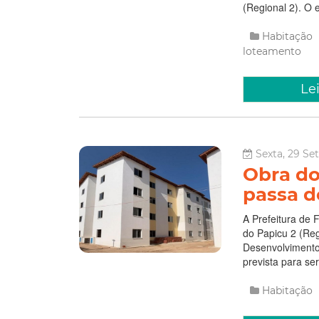
(Regional 2). O 
Habitação
loteamento
Le
Sexta, 29 Se
Obra do
passa d
A Prefeitura de 
do Papicu 2 (Reg
Desenvolvimento 
prevista para se
Habitação