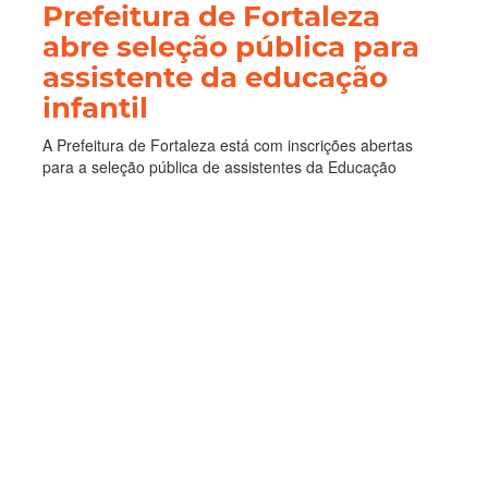
Prefeitura de Fortaleza
abre seleção pública para
assistente da educação
infantil
A Prefeitura de Fortaleza está com inscrições abertas
para a seleção pública de assistentes da Educação
Infantil substitutos da Rede Municipal de Ensino de
Fortaleza. No total, 171 vagas são ofertadas para o
cargo. As inscrições devem ser feitas até o dia 20 de
junho pela internet, no Ca...
Concursos e Seleções
Educação
Seleção
Pública
Sme
Imparh
Assistentes da Educação
Infantil Substitutos
Leia Mais