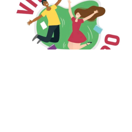
Quinta, 31 Janeiro 2019 15:24
Programa Viva seu Tempo
otimiza ações de
prevenção à gravidez na
adolescência