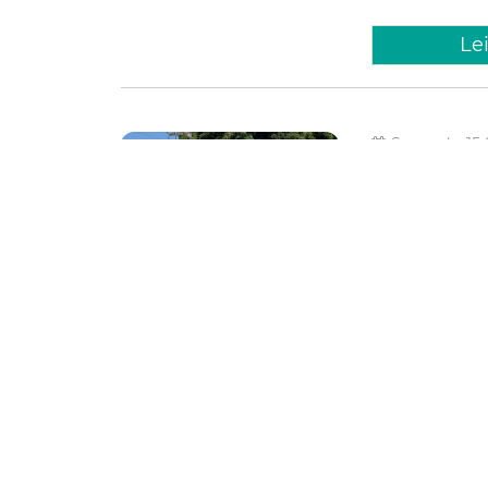
Le
Segunda, 15
Atendim
com def
sede da
Com o objetivo d
com deficiência,
oferecer os servi
Social (Diasis) n
Mobilidad
Bilhete Único
Le