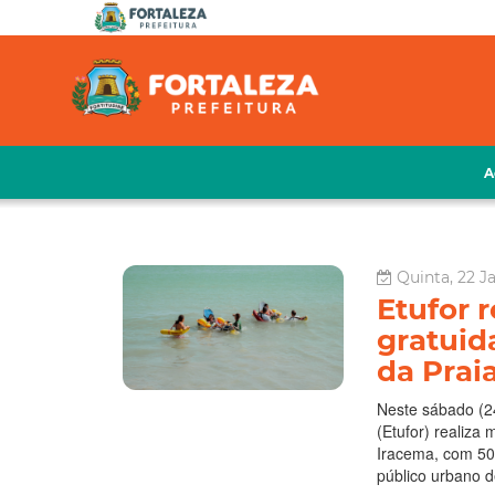
A
Quinta, 22 J
Etufor 
gratuid
da Prai
Neste sábado (2
(Etufor) realiza
Iracema, com 50 
público urbano d