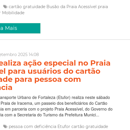
e
cartão gratuidade
Busão da Praia Acessível
praia
r
Mobilidade
ia Mais
Setembro 2025 14:08
ealiza ação especial no Praia
el para usuários do cartão
ade para pessoa com
ncia
nsporte Urbano de Fortaleza (Etufor) realiza neste sábado
a Praia de Iracema, um passeio dos beneficiários do Cartão
ia em parceria com o projeto Praia Acessível, do Governo do
a com a Secretaria do Turismo da Prefeitura Munici...
e
pessoa com deficiência
Etufor
cartão gratuidade