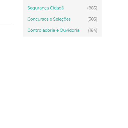
Segurança Cidadã
(885)
Concursos e Seleções
(305)
Controladoria e Ouvidoria
(164)
Servidor
(199)
Fiscalização
(151)
Proteção Animal
(34)
Relações Comunitárias
(10)
Mulheres
(21)
Regionais
(58)
Primeira Infância
(30)