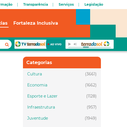
ormação
Transparência
Serviços
Legislação
cias
Fortaleza Inclusiva
Categorias
Cultura
(3661)
Economia
(1662)
Esporte e Lazer
(1128)
Infraestrutura
(957)
Juventude
(1949)