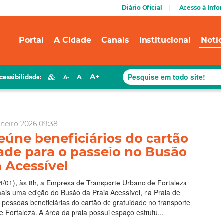
Diário Oficial
Acesso à Inf
Portal
A Cidade
Canais
Institucional
Notí
A+
A
cessibilidade:
A-
aneiro 2026 09:38
reúne beneficiários do cartão
ade para o passeio no Busão
a Acessível
4/01), às 8h, a Empresa de Transporte Urbano de Fortaleza
 mais uma edição do Busão da Praia Acessível, na Praia de
pessoas beneficiárias do cartão de gratuidade no transporte
e Fortaleza. A área da praia possui espaço estrutu...