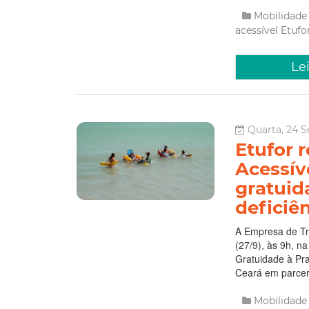
Mobilidad
acessível
Etufo
Le
Quarta, 24 
Etufor r
Acessív
gratuid
deficiê
A Empresa de Tra
(27/9), às 9h, n
Gratuidade à Pra
Ceará em parceri
Mobilidad