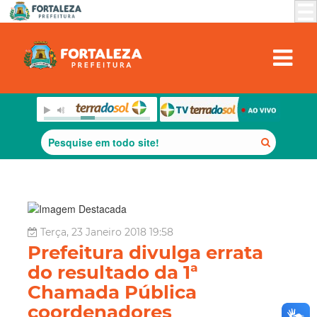
Terça, 23 Janeiro 2018 19:58
Prefeitura divulga errata
do resultado da 1ª
Chamada Pública
coordenadores