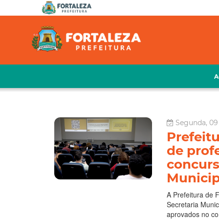
A
Segunda, 09 
Prefeitu
de prof
concurs
Municip
A Prefeitura de F
Secretaria Munic
aprovados no co