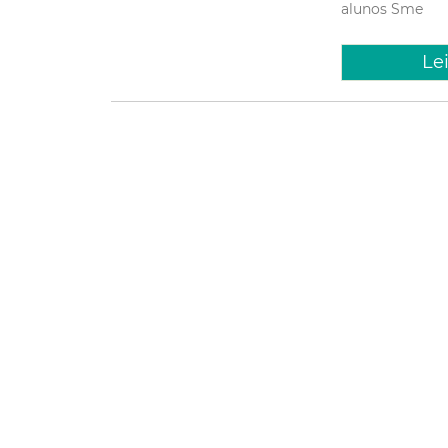
alunos
Sme
Le
Terça, 13 De
Prefeit
edital 
aprovad
área es
A Prefeitura de 
divulga, nesta te
aprovados no con
Educação Física, 
Educação