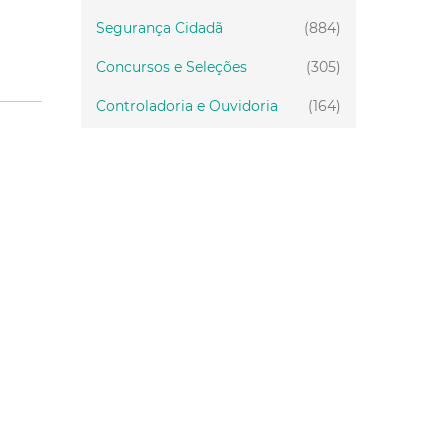
Segurança Cidadã
(884)
Concursos e Seleções
(305)
Controladoria e Ouvidoria
(164)
Servidor
(199)
Fiscalização
(151)
Proteção Animal
(33)
Relações Comunitárias
(10)
Mulheres
(21)
Regionais
(58)
Primeira Infância
(30)