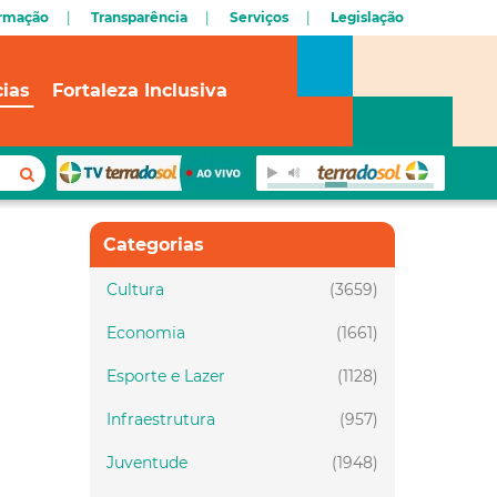
ormação
Transparência
Serviços
Legislação
cias
Fortaleza Inclusiva
Categorias
Cultura
(3659)
Economia
(1661)
Esporte e Lazer
(1128)
Infraestrutura
(957)
Juventude
(1948)