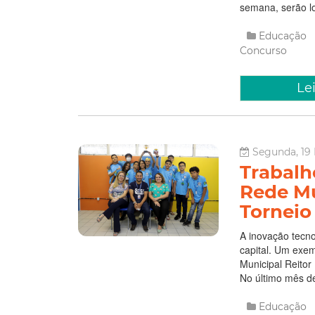
semana, serão lo
Educação
Concurso
Le
Segunda, 19
Trabalh
Rede M
Torneio
A inovação tecno
capital. Um exem
Municipal Reitor 
No último mês de
Educação