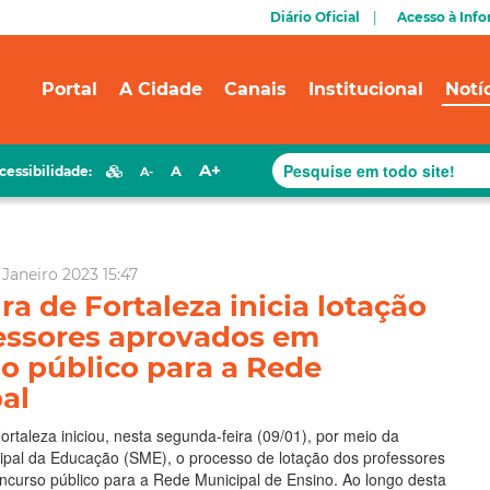
Diário Oficial
Acesso à Inf
Portal
A Cidade
Canais
Institucional
Notí
A+
A
cessibilidade:
A-
Janeiro 2023 15:47
ra de Fortaleza inicia lotação
essores aprovados em
o público para a Rede
al
ortaleza iniciou, nesta segunda-feira (09/01), por meio da
ipal da Educação (SME), o processo de lotação dos professores
ncurso público para a Rede Municipal de Ensino. Ao longo desta