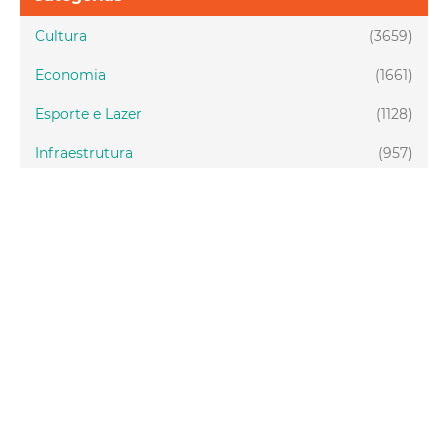
Cultura
(3659)
Economia
(1661)
Esporte e Lazer
(1128)
Infraestrutura
(957)
Juventude
(1947)
Meio ambiente
(1437)
Mobilidade
(2876)
Social
(1984)
Tecnologia
(150)
Turismo
(1072)
Fortaleza
(3814)