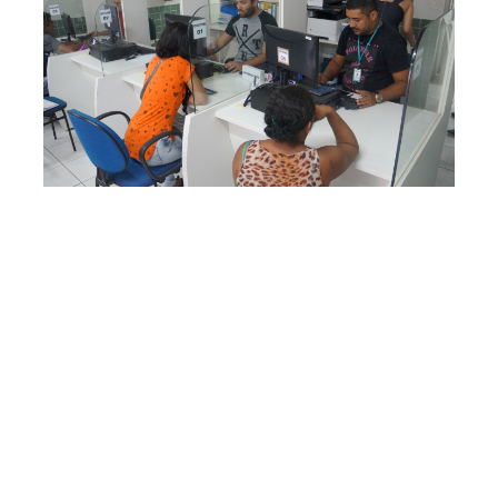
Segunda, 27 Maio 2019 10:34
Sine Municipal oferta 119
vagas de trabalho em
Fortaleza
As unidades de atendimento do Sine Municipal estão
disponibilizando 119 vagas de trabalho em Fortaleza,
incluindo Pessoas com Deficiência (PcD). Os
equipamentos da Prefeitura de Fortaleza, geridos pela
Secretaria Municipal do Desenvolvimento Econômico
(SDE) em parceria com o Ministério da Econom...