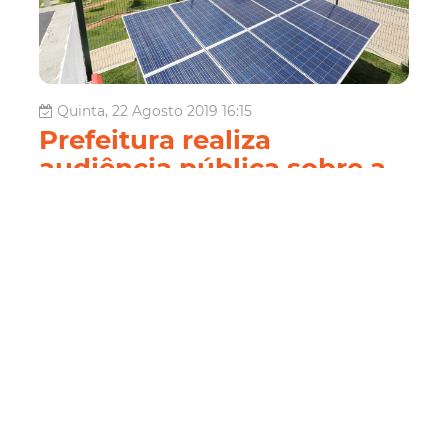
Quinta, 22 Agosto 2019 16:15
Prefeitura realiza
audiência pública sobre a
implantação de energia
limpa nas escolas e
creches de Fortaleza
A Prefeitura de Fortaleza realiza, por meio da
Coordenadoria de Parcerias Público-Privadas e
Concessões (PPPFor) e da Secretaria Municipal da
Educação (SME), na segunda-feira (26/08), às 19h, no
auditório do Paço Municipal, a audiência pública para
apresentação e discussão sobre o Proced...
Economia
Economia
PPPFor
PPP
Escolas