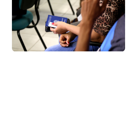
Quarta, 03 Outubro 2018 16:17
Sine Municipal oferta 530
vagas de trabalho em
Fortaleza
As unidades de atendimento do Sine Municipal,
equipamentos da Prefeitura de Fortaleza, geridos pela
Secretaria Municipal do Desenvolvimento Econômico
(SDE) em parceria com o Ministério do Trabalho, estão
disponibilizando 530 vagas de trabalho em Fortaleza,
incluindo Pessoas com Deficiência (PcD)...