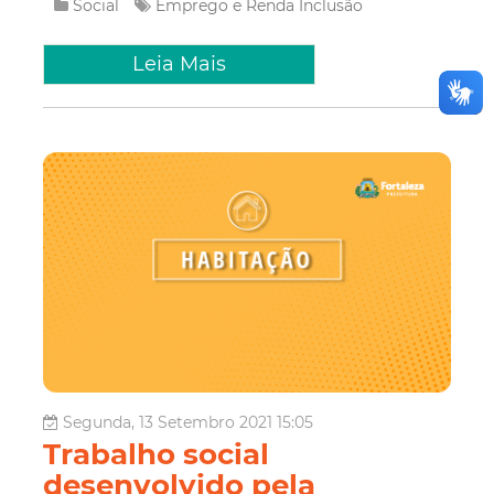
Social
Emprego e Renda
Inclusão
Leia Mais
Segunda, 13 Setembro 2021 15:05
Trabalho social
desenvolvido pela