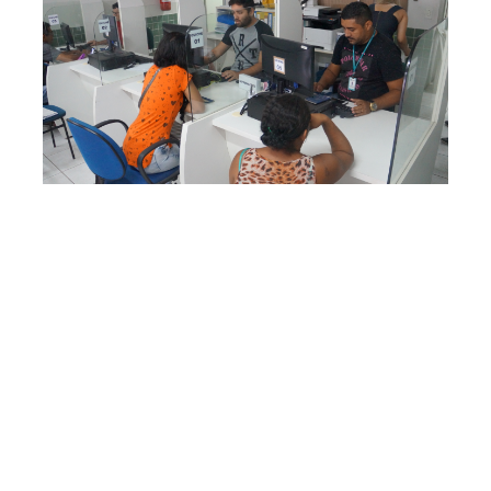
Segunda, 08 Julho 2019 09:19
Sine Municipal oferta 281
vagas de trabalho em
Fortaleza
As unidades de atendimento do Sine Municipal estão
disponibilizando 281 vagas de trabalho em Fortaleza,
incluindo Pessoas com Deficiência (PcD). Os
equipamentos da Prefeitura de Fortaleza, geridos pela
Secretaria Municipal do Desenvolvimento Econômico