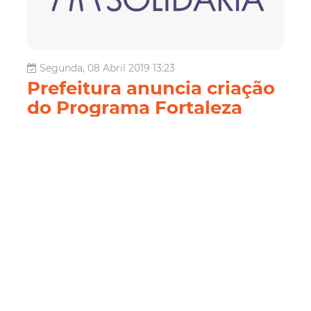
Segunda, 08 Abril 2019 13:23
Prefeitura anuncia criação
do Programa Fortaleza
Solidária
A cidade de Fortaleza anuncia, nesta terça-feira (09/04),
um passo definitivo para se tornar a Capital da
solidariedade e do voluntariado. A partir das 9 horas, no
Teatro da Edisca, o prefeito Roberto Cláudio e o
empreendedor social Fábio Silva vão apresentar o
Programa Fortaleza Solidária. Ins...
Fortaleza
Fortaleza
Solidariedade
Transforma Recife
Voluntariado
Voluntários
Leia Mais