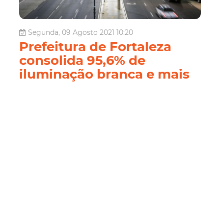
Segunda, 09 Agosto 2021 10:20
Prefeitura de Fortaleza
consolida 95,6% de
iluminação branca e mais
moderna na cidade
Com serviços de manutenção e melhorias constantes, a
Prefeitura de Fortaleza segue requalificando a iluminação
pública na cidade, realizando a troca dos equipamentos
antigos, com luz amarela, para equipamentos mais
modernos com luz branca. Este trabalho inclui também a
manutenção de ponto...
Fortaleza
Iluminação Pública
Luz Branca
SCSP
Leia Mais