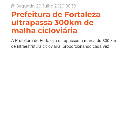
Segunda, 20 Julho 2020 08:39
Prefeitura de Fortaleza
ultrapassa 300km de
malha cicloviária
A Prefeitura de Fortaleza ultrapassou a marca de 300 km
de infraestrutura cicloviária, proporcionando cada vez
mais opções de deslocamentos seguros para a utilização
da bicicleta na cidade. Além de chegar a um marco
histórico, a implantação de novas ciclofaixas nos dois
últimos meses gan...
Mobilidade
SCSP
Paitt
Leia Mais