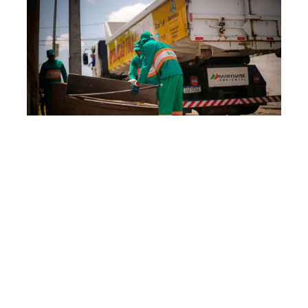
Quarta, 20 Setembro 2023 16:30
Bairros das Regionais 4 e 8
recebem caminhão Tira-
Treco sexta-feira e sábado
(22 e 23/09)
A Operação Tira-Treco, iniciativa da Prefeitura de
Fortaleza implementada pela Secretaria Municipal da
Conservação e Serviços Públicos (SCSP), passa pelos