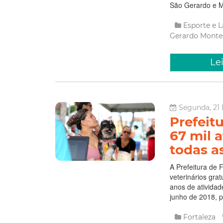
São Gerardo e Mo
Esporte e 
Gerardo
Monte
Le
Segunda, 21
Prefeitu
67 mil 
todas a
A Prefeitura de 
veterinários gra
anos de atividad
junho de 2018, p
Fortaleza