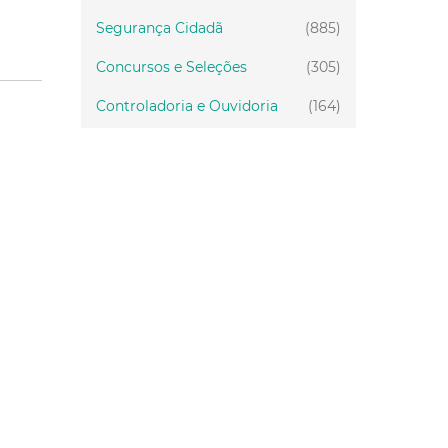
Segurança Cidadã
(885)
Concursos e Seleções
(305)
Controladoria e Ouvidoria
(164)
Servidor
(199)
Fiscalização
(151)
Proteção Animal
(34)
Relações Comunitárias
(10)
Mulheres
(21)
Regionais
(58)
Primeira Infância
(30)