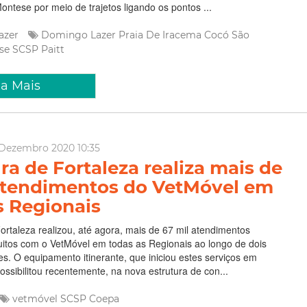
ntese por meio de trajetos ligando os pontos ...
Lazer
Domingo
Lazer
Praia De Iracema
Cocó
São
se
SCSP
Paitt
ia Mais
 Dezembro 2020 10:35
ra de Fortaleza realiza mais de
atendimentos do VetMóvel em
s Regionais
Fortaleza realizou, até agora, mais de 67 mil atendimentos
tuitos com o VetMóvel em todas as Regionais ao longo de dois
es. O equipamento itinerante, que iniciou estes serviços em
ossibilitou recentemente, na nova estrutura de con...
vetmóvel
SCSP
Coepa