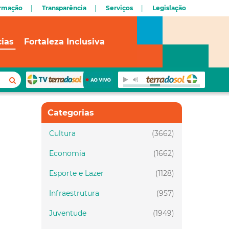
ormação
Transparência
Serviços
Legislação
cias
Fortaleza Inclusiva
Categorias
Cultura
(3662)
Economia
(1662)
Esporte e Lazer
(1128)
Infraestrutura
(957)
Juventude
(1949)