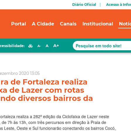
Diário Oficial
Acesso à Inf
Portal
A Cidade
Canais
Institucional
Notí
A+
A
cessibilidade:
A-
Dezembro 2020 13:05
ra de Fortaleza realiza
ixa de Lazer com rotas
ndo diversos bairros da
Fortaleza realiza a 282ª edição da Ciclofaixa de Lazer neste
 de 7h às 13h, com três percursos em direção à Praia de
s Leste, Oeste e Sul funcionarão conectando os bairros Cocó,