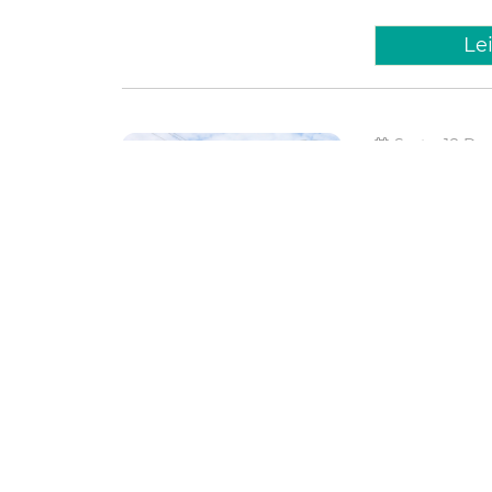
Le
Sexta, 18 D
Prefeitu
Ciclofa
Praia d
A Prefeitura de 
edição da Ciclof
As Rotas Leste, 
Gerardo e Montes
Esporte e 
Gerardo
Monte
Le