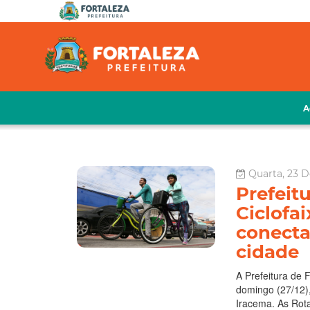
A
Quarta, 23 
Prefeitu
Ciclofa
conecta
cidade
A Prefeitura de 
domingo (27/12),
Iracema. As Rota