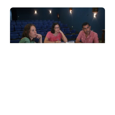
Sexta, 21 Março 2014 16:08
Comissão de Seleção
avalia trabalhos para
compor o 65º Salão de
Abril