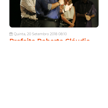
Quinta, 20 Setembro 2018 08:10
Prefeito Roberto Cláudio
reinaugura Teatro São José
O prefeito Roberto Cláudio reinaugurou, na noite desta
quarta-feira (19/09), o Teatro São José. Símbolo da
cultura cearense, o equipamento, tombado como
patrimônio do Município em 1988, recebeu obras de
restauro e diversas novas estruturas. Dentre elas, a
ampliação do espaço em 40%, a con...
Cultura
Secultfor
Seinf
Leia Mais