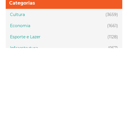
Categorias
Cultura
(3659)
Economia
(1661)
Esporte e Lazer
(1128)
Infraestrutura
(957)
Juventude
(1947)
Meio ambiente
(1437)
Mobilidade
(2876)
Social
(1984)
Tecnologia
(150)
Turismo
(1072)
Fortaleza
(3814)