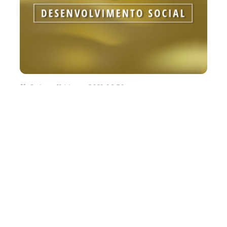
Quinta, 11 Março 2021 06:50
SDHDS disponibiliza 0800
para denúncia de violações
dos direitos humanos
A Secretaria dos Direitos Humanos e Desenvolvimento
Social (SDHDS), por meio do Escritório de Defesa dos
Direitos Humanos, disponibiliza para à população o
serviço telefônico para denúncias de violação dos direitos
humanos individuais, coletivos e, principalmente, dos
grupos sociais que est...
Social
Disque 100
Direitos Humanos