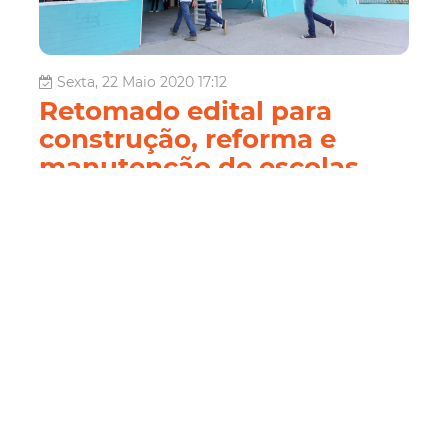
Sexta, 22 Maio 2020 17:12
Retomado edital para
construção, reforma e
manutenção de escolas
municipais
Após a suspensão das atividades da Central de Licitações
de Fortaleza (CLFor) por conta da pandemia do novo
coronavírus, a Prefeitura de Fortaleza dá prosseguimento
ao edital para implantação de novo modelo de
construção, reforma, manutenção e serviços operacionais
das escolas da Rede P...
Educação
Educação
Sme
PPPFor
Construção
Reforma
manutenção
Escolas
municipais