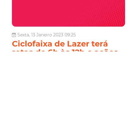
Sexta, 13 Janeiro 2023 09:25
Ciclofaixa de Lazer terá
rotas de 6h às 12h e ações
educativas no Parque
Rachel de Queiroz
A Ciclofaixa de Lazer é o tradicional evento ciclístico que
a Prefeitura de Fortaleza entrega à população
semanalmente. Na edição deste domingo (14/08), além
das três opções de rotas disponíveis de 6h às 12h para
pedalar pela Capital, toda a família poderá aproveitar as
ações educat...
Mobilidade
amc trânsito
Ciclofaixa De Lazer
Etufor
Gmf
Seuma
Mobilidade Urbana