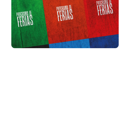
Terça, 26 Janeiro 2021 11:13
Vila das Artes abre curso
sobre criação de
personagem no
audiovisual
A Vila das Artes abre inscrições, por meio da Escola
Pública de Audiovisual, para o curso “Criação de Imagem
de Personagem: O processo e a prática de levantamento
e construção de personagens a partir de acervo pessoal”,
com Isadora Gallas. A atividade, integrante do Programa
de Férias 2...