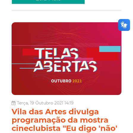
Terça, 19 Outubro 2021 14:19
Vila das Artes divulga
programação da mostra
cineclubista "Eu digo 'não'