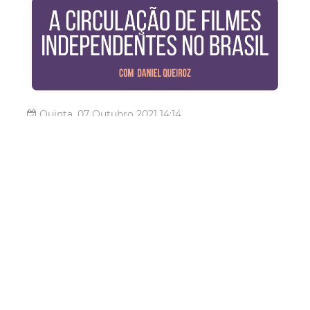
Quinta, 07 Outubro 2021 14:14
Vila das Artes abre vagas
para ouvintes em curso de
realização audiovisual
A Escola Pública de Audiovisual da Vila das Artes recebe
inscrições para interessados em participar do módulo "A
Circulação de Filmes Independentes no Brasil", com
Daniel Queiroz. A atividade é integrante do Curso de
Realização em Audiovisual da escola. Clique aqui para se
inscrever São ...
Cultura
Vila Das Artes
Audiovisual
Curso de
Realização em Audiovisual