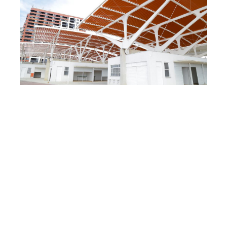
Terça, 30 Junho 2020 11:44
Mercado dos Peixes será
administrado por meio de
concessão à iniciativa
privada
A Prefeitura de Fortaleza concedeu, por meio de licitação,
à empresa Parkfor Estacionamento Soluções e Serviços
Eireli a administração do Mercado dos Peixes da Beira
Mar por até 18 anos. A empresa foi vencedora da
licitação realizada pela Prefeitura ao apresentar a melhor