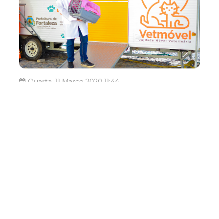
Quarta, 11 Março 2020 11:44
Prefeitura de Fortaleza
realiza serviços do
VetMóvel na sede da
Regional IV
A Prefeitura de Fortaleza realiza, a partir desta quarta-
feira (11/03), os serviços do VetMóvel no estacionamento
da sede da Secretaria Executiva Regional IV, localizado
na Av. Dr. Silas Munguba, 3770 - Itaperi. O equipamento
vai realizar atendimentos no local até o dia 27 de março,
sempre de ...