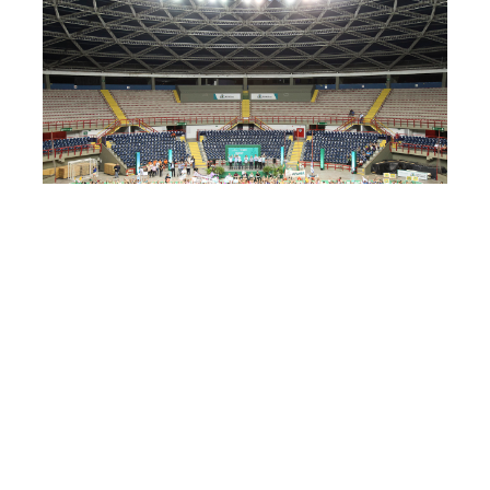
Terça, 19 Dezembro 2017 12:45
Prefeitura de Fortaleza
abre os Jogos do Servidor
nesta quarta-feira
A VIII edição dos Jogos do Servidor Municipal, da
Prefeitura de Fortaleza, vai começar e a cerimônia que
marca a abertura da competição ocorre nesta quarta-feira
(20/12), às 18h, no Ginásio da Parangaba. A solenidade
contará com a presença de representantes das 36