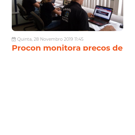
Quinta, 28 Novembro 2019 11:45
Procon monitora preços de
190 produtos da Black
Friday e prepara plantão
para denúncias
O Departamento Municipal de Proteção e Defesa dos
Direitos do Consumidor (Procon Fortaleza) divulgou,
nesta quarta-feira (27/11), o monitoramento de preços
dos produtos mais procurados durante a Black Friday,
período em que o comércio promete promoções e
ofertas, programada para a próxima ...
Economia
Procon Fortaleza
Black Friday
Preços
Agefis