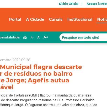
Diário Oficial
Acesso à Inf
Portal
A Cidade
Canais
Institucional
Notí
A+
A
cessibilidade:
A-
ovembro 2025 09:28
Municipal flagra descarte
r de resíduos no bairro
e Jorge; Agefis autua
ável
pal de Fortaleza (GMF) flagrou, na manhã da quarta-feira
 de descarte irregular de resíduos na Rua Professor Heribaldo
 Henrique Jorge. O flagrante ocorreu por volta das 8h20, quando