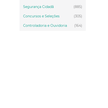
Segurança Cidadã
(885)
Concursos e Seleções
(305)
Controladoria e Ouvidoria
(164)
Servidor
(199)
Fiscalização
(151)
Proteção Animal
(34)
Relações Comunitárias
(10)
Mulheres
(21)
Regionais
(58)
Primeira Infância
(30)