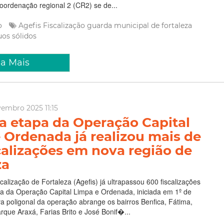
oordenação regional 2 (CR2) se de...
ão
Agefis
Fiscalização
guarda municipal de fortaleza
uos sólidos
ia Mais
vembro 2025 11:15
 etapa da Operação Capital
 Ordenada já realizou mais de
calizações em nova região de
za
calização de Fortaleza (Agefis) já ultrapassou 600 fiscalizações
a da Operação Capital Limpa e Ordenada, iniciada em 1º de
 poligonal da operação abrange os bairros Benfica, Fátima,
rque Araxá, Farias Brito e José Bonif�...