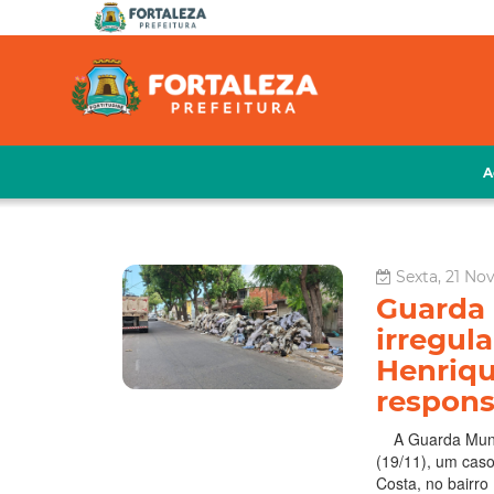
A
Sexta, 21 N
Guarda 
irregula
Henriqu
respons
A Guarda Munici
(19/11), um caso
Costa, no bairro