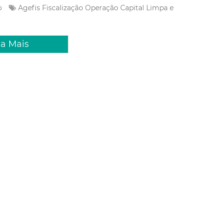
ão
Agefis
Fiscalização
Operação Capital Limpa e
ia Mais
 Novembro 2025 16:39
a Agefis flagra descarte
r de lixo no bairro Barroso
ramento de pontos irregulares de lixo no bairro Barroso, a
lização de Fortaleza (Agefis) flagrou, no último sábado (8/11),
izando descarte irregular de resíduos sólidos em um terreno.
 captadas por meio de drone, tecnologia ut...
ão
Agefis
Descarte irregular de resíduos
drone
ia Mais