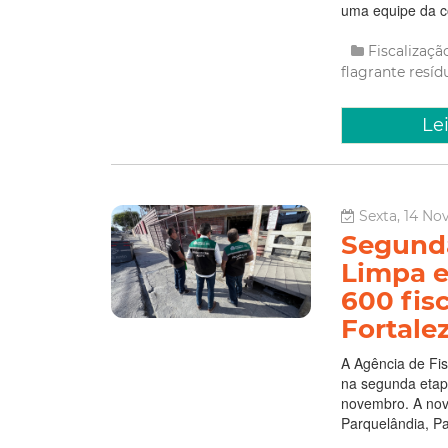
uma equipe da c
Fiscalizaç
flagrante
resíd
Le
Sexta, 14 No
Segunda
Limpa e
600 fis
Fortale
A Agência de Fis
na segunda etap
novembro. A nova
Parquelândia, Pa