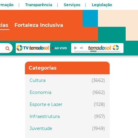
ormação
Transparência
Serviços
Legislação
cias
Fortaleza Inclusiva
Categorias
Cultura
(3662)
Economia
(1662)
Esporte e Lazer
(1128)
Infraestrutura
(957)
Juventude
(1949)