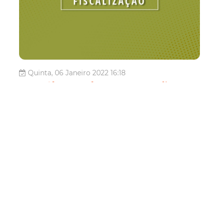
Quinta, 06 Janeiro 2022 16:18
Agefis realiza Operação
Volta às Aulas para
verificar se instituições de
ensino estão cumprindo
normas de defesa do
consumidor
A Agência de Fiscalização de Fortaleza (Agefis) inicia,
nesta sexta-feira (07/01), a Operação Volta às Aulas, que
tem como objetivo verificar o cumprimento de normas de
defesa do consumidor em instituições de ensino da
Capital. Serão fiscalizadas 108 escolas e creches