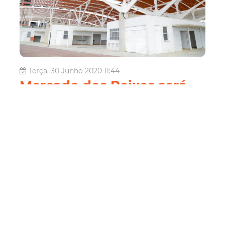
Terça, 30 Junho 2020 11:44
Mercado dos Peixes será
administrado por meio de
concessão à iniciativa
privada
A Prefeitura de Fortaleza concedeu, por meio de licitação,
à empresa Parkfor Estacionamento Soluções e Serviços
Eireli a administração do Mercado dos Peixes da Beira
Mar por até 18 anos. A empresa foi vencedora da
licitação realizada pela Prefeitura ao apresentar a melhor
proposta pela ...
Economia
Economia
PPPFor
Mercado Dos