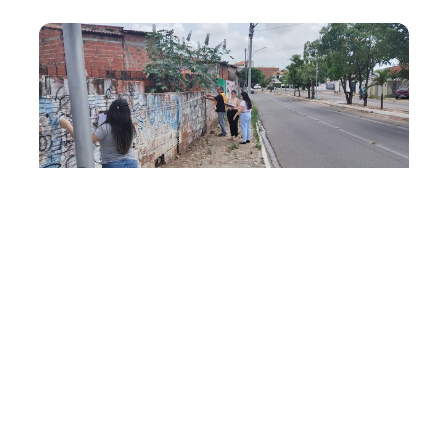
Quarta, 14 Fevereiro 2024 15:58
Habitafor inicia os
trabalhos de regularização
fundiária nas comunidades
de Riacho Doce e Curva da
Viúva
A Secretaria Municipal de Desenvolvimento Habitacional