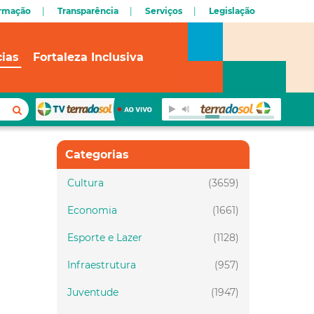
ormação
Transparência
Serviços
Legislação
cias
Fortaleza Inclusiva
Categorias
Cultura
(3659)
Economia
(1661)
Esporte e Lazer
(1128)
Infraestrutura
(957)
Juventude
(1947)