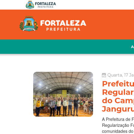
A
Quarta, 17 J
Prefeit
Regular
do Camp
Jangur
A Prefeitura de 
Regularização Fu
comunidades do 