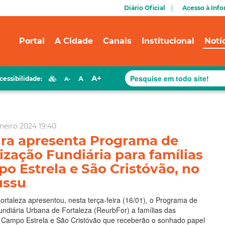
Diário Oficial
Acesso à Inf
Portal
A Cidade
Canais
Institucional
Notí
A+
A
cessibilidade:
A-
aneiro 2024 19:40
ura apresenta Programa de
ização Fundiária para famílias
o Estrela e São Cristóvão, no
ussu
Fortaleza apresentou, nesta terça-feira (16/01), o Programa de
ndiária Urbana de Fortaleza (ReurbFor) a famílias das
Campo Estrela e São Cristóvão que receberão o sonhado papel