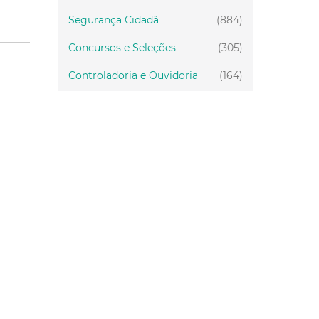
Segurança Cidadã
(884)
Concursos e Seleções
(305)
Controladoria e Ouvidoria
(164)
Servidor
(199)
Fiscalização
(151)
Proteção Animal
(33)
Relações Comunitárias
(10)
Mulheres
(21)
Regionais
(58)
Primeira Infância
(28)