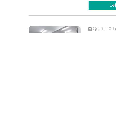
Le
Quarta, 10 J
Prefeit
organiz
capacit
regular
A Secretaria Mun
realizou, nesta 
Organizações da
capacitação sobr
Habitação
Le