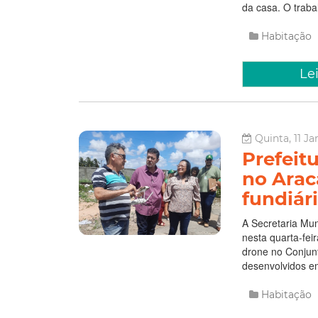
da casa. O traba
Habitação
Le
Quinta, 11 Ja
Prefeitu
no Arac
fundiár
A Secretaria Mun
nesta quarta-fei
drone no Conjunt
desenvolvidos em
Habitação