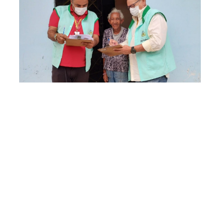
Segunda, 26 Junho 2023 08:32
Secretaria do
Desenvolvimento
Habitacional realiza
revalidação cadastral na
comunidade Irmã Dulce
Equipes da Secretaria Municipal do Desenvolvimento
Habitacional (Habitafor) continuam com as ações de
regularização fundiária em comunidades de Fortaleza e,