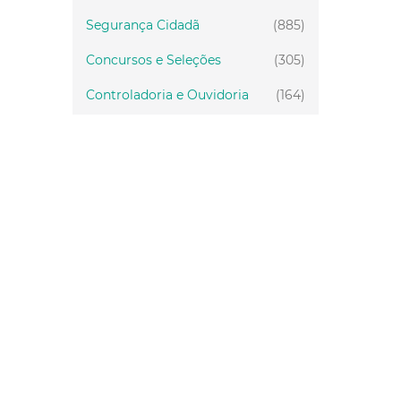
Segurança Cidadã
(885)
Concursos e Seleções
(305)
Controladoria e Ouvidoria
(164)
Servidor
(199)
Fiscalização
(151)
Proteção Animal
(34)
Relações Comunitárias
(10)
Mulheres
(21)
Regionais
(58)
Primeira Infância
(30)