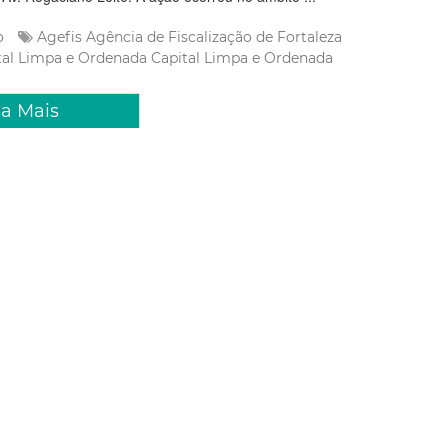
ão
Agefis
Agência de Fiscalização de Fortaleza
tal Limpa e Ordenada
Capital Limpa e Ordenada
ia Mais
Abril 2026 09:54
 Limpa e Ordenada: descarte
lho de obras e reformas exige
 pode gerar multa
ção Capital Limpa e Ordenada, a Agência de Fiscalização de
s) tem intensificado a fiscalização a geradores de resíduos da
, com foco no combate ao descarte irregular de entulho em vias
gularização de obras e reformas na ci...
ão
Agefis
Agência de Fiscalização de Fortaleza
Capital
nada
Operação Capital Limpa e Ordenada