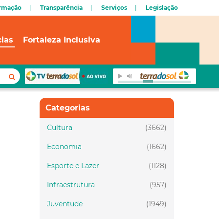
ormação
Transparência
Serviços
Legislação
cias
Fortaleza Inclusiva
Categorias
Cultura
(3662)
Economia
(1662)
Esporte e Lazer
(1128)
Infraestrutura
(957)
Juventude
(1949)