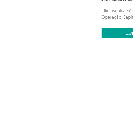
Fiscalizaç
Operação Capi
Le
Segunda, 20 
Capital
de entu
plano e
Durante a Opera
Fortaleza (Agefi
construção civil
públicas e na re
Fiscalizaç
Limpa e Orde