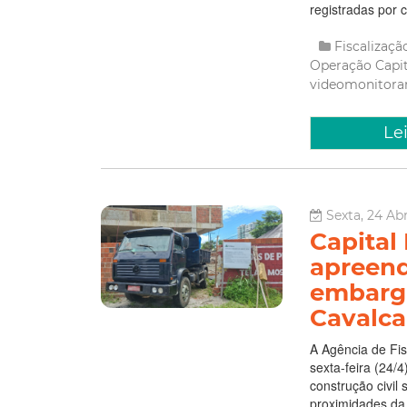
registradas por 
Fiscalizaç
Operação Capi
videomonitor
Le
Sexta, 24 Abr
Capital
apreend
embarga
Cavalca
A Agência de Fis
sexta-feira (24/
construção civil
proximidades da 