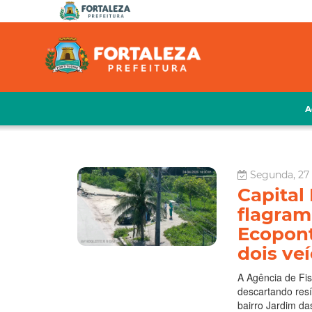
A
Segunda, 27 
Capital
flagram
Ecopont
dois ve
A Agência de Fis
descartando resí
bairro Jardim da