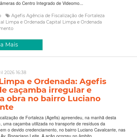
câmeras do Centro Integrado de Videomo...
ão
Agefis
Agência de Fiscalização de Fortaleza
tal Limpa e Ordenada
Capital Limpa e Ordenada
amento
ia Mais
il 2026 16:38
 Limpa e Ordenada: Agefis
e caçamba irregular e
 obra no bairro Luciano
nte
calização de Fortaleza (Agefis) apreendeu, na manhã desta
4), uma caçamba utilizada no transporte de resíduos da
 sem o devido credenciamento, no bairro Luciano Cavalcante, nas
Av. Rogaciano Leite. A ação ocorreu no âmbito ...