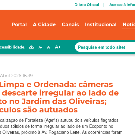
Diário Oficial
Acesso à Inf
Portal
A Cidade
Canais
Institucional
Notí
A+
A
cessibilidade:
A-
Abril 2026 16:39
 Limpa e Ordenada: câmeras
 descarte irregular ao lado de
o no Jardim das Oliveiras;
ículos são autuados
calização de Fortaleza (Agefis) autuou dois veículos flagrados
duos sólidos de forma irregular ao lado de um Ecoponto no
s Oliveiras, próximo à Av. Rogaciano Leite. As ocorrências foram